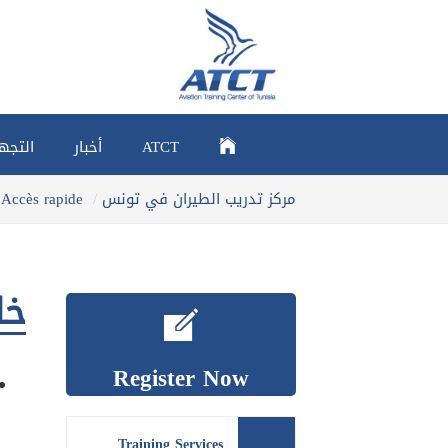
Ski
t
mai
conten
ATCT
أخبار
التجه
You
مركز تدريب الطيران في تونس
Accès rapide
are
here:
خا
Register Now
Training Services